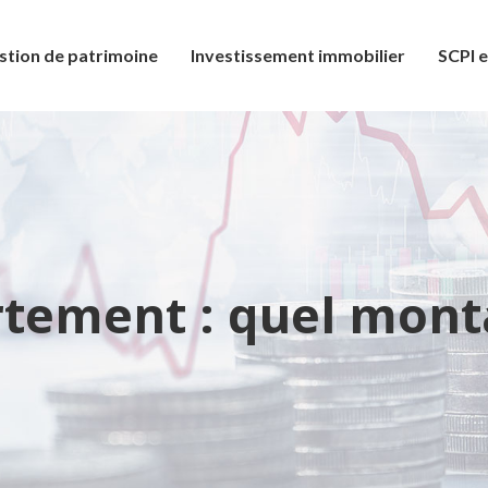
stion de patrimoine
Investissement immobilier
SCPI e
tement : quel monta