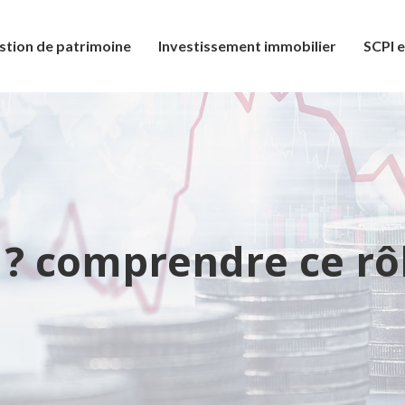
stion de patrimoine
Investissement immobilier
SCPI e
r ? comprendre ce rô