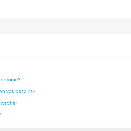
atrimoine?
on vos besoins?
 marché!
?