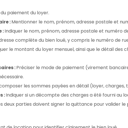
e du paiement du loyer.
ire :
Mentionner le nom, prénom, adresse postale et num
 :
Indiquer le nom, prénom, adresse postale et numéro de
resse complète du bien loué, y compris le numéro de rue, l
quer le montant du loyer mensuel, ainsi que le détail des c
aires :
Préciser le mode de paiement (virement bancaire
nécessaire.
omposer les sommes payées en détail (loyer, charges, tr
s :
Indiquer si un décompte des charges a été fourni au lo
es deux parties doivent signer la quittance pour valider le
t de location pour identifier clairement le bien loué.