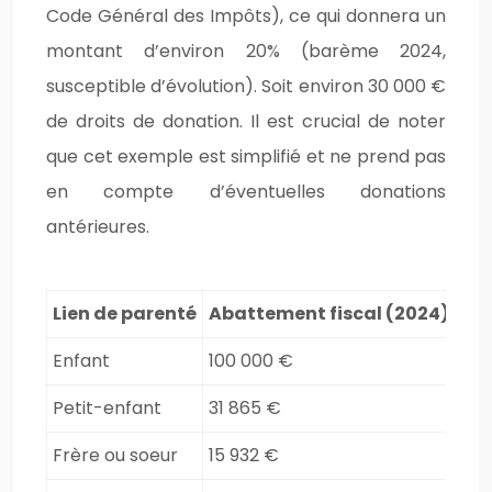
Code Général des Impôts), ce qui donnera un
montant d’environ 20% (barème 2024,
susceptible d’évolution). Soit environ 30 000 €
de droits de donation. Il est crucial de noter
que cet exemple est simplifié et ne prend pas
en compte d’éventuelles donations
antérieures.
Lien de parenté
Abattement fiscal (2024)
(Sou
Enfant
100 000 €
Petit-enfant
31 865 €
Frère ou soeur
15 932 €