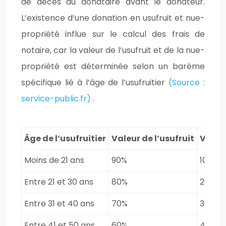
de décès du donataire avant le donateur.
L’existence d’une donation en usufruit et nue-
propriété influe sur le calcul des frais de
notaire, car la valeur de l’usufruit et de la nue-
propriété est déterminée selon un barème
spécifique lié à l’âge de l’usufruitier
(Source :
service-public.fr)
.
Âge de l’usufruitier
Valeur de l’usufruit
Valeu
Moins de 21 ans
90%
10%
Entre 21 et 30 ans
80%
20%
Entre 31 et 40 ans
70%
30%
Entre 41 et 50 ans
60%
40%