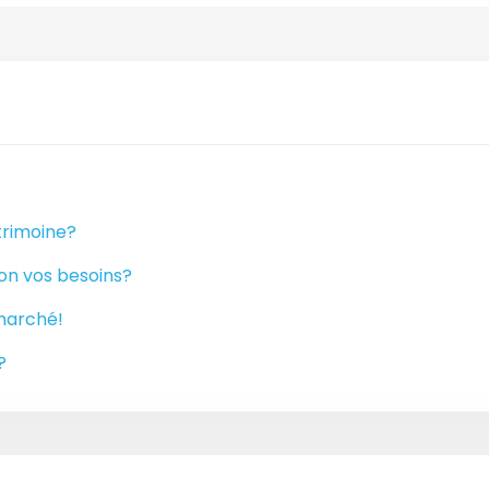
atrimoine?
on vos besoins?
 marché!
?