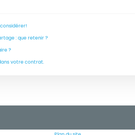
 considérer!
rtage : que retenir ?
ire ?
dans votre contrat.
Plan du site